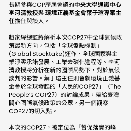
長期參與COP歷屆會議的
中央大學通識中心
李河清教授
與
環
境正義基金會
葉于瑄專案主
任
擔任與談人。
趙家緯總監將解析本次COP27中全球氣候政
策最新方向，包括「全球盤點機制」
(Global Stocktake)運作、全球國家與企
業淨零承諾發展、工業去碳化進程等。李河
清教授將分析在新的國際局勢下，對於氣候
談判的影響。葉于瑄主任則會就環境正義基
金會於全球發起的「人民的COP27」（The
People’s COP27）的討論成果，帶給臺灣
關心國際氣候政策的公眾，另一個觀察
COP27的切入點。
本次的COP27，被定位為「督促落實的峰