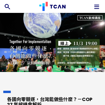
TCAN
台
灣
氣
候
行
動
網
絡
各國向零競逐，台灣能做些什麼？－COP
27 氣候峰會解析