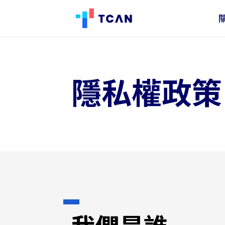
TCAN
台
灣
氣
隱私權政策
候
分
行
類
動
網
絡