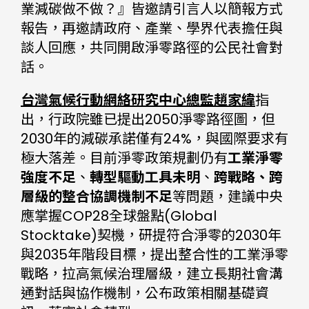
業減碳做不做？』皆邀請引言人以簡報方式
報告，再邀請政府、產業、學界代表擔任與
談人回應，共同開啟淨零路徑的公民社會對
話。
台灣氣候行動網絡研究中心總監趙家緯
指
出，行政院雖已提出2050淨零路徑圖，但
2030年的減碳承諾僅有24%，與國際要求有
極大落差。目前淨零政策規劃仍有
工業淨零
強度不足
、
轉型驅動工具未明
、
跨戰略、跨
層級的整合協調機制不足
等問題，建議中央
應掌握COP28全球盤點(Global
Stocktake)契機，研提符合淨零的2030年
與2035年階段目標，提出整合性的工業淨零
戰略，拉高氣候治理層級，建立長期社會溝
通對話與協作機制，公布政策相關基礎資