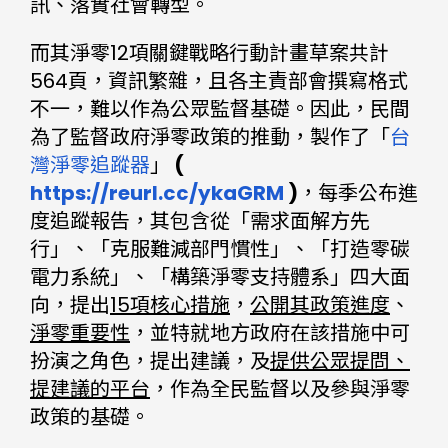
訊、落實社會轉型。
而其淨零12項關鍵戰略行動計畫草案共計
564頁，資訊繁雜，且各主責部會撰寫格式
不一，難以作為公眾監督基礎。因此，民間
為了監督政府淨零政策的推動，製作了「
台
灣淨零追蹤器
」
(
https://reurl.cc/ykaGRM
)
，每季公布進
度追蹤報告，其包含從「需求面解方先
行」、「克服難減部門慣性」、「打造零碳
電力系統」、「構築淨零支持體系」四大面
向，提出
15項核心措施
，
公開其政策進度
、
淨零重要性
，並特就地方政府在該措施中可
扮演之角色，提出建議，及
提供公眾提問、
提建議的平台
，作為全民監督以及參與淨零
政策的基礎。