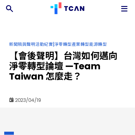
TCAN
台
灣
氣
分
|
新聞稿與聲明
活動紀實
淨零轉型
產業轉型
能源轉型
候
類
行
【會後聲明】台灣如何邁向
動
淨零轉型論壇 —Team
網
絡
Taiwan 怎麼走？
2023/04/19