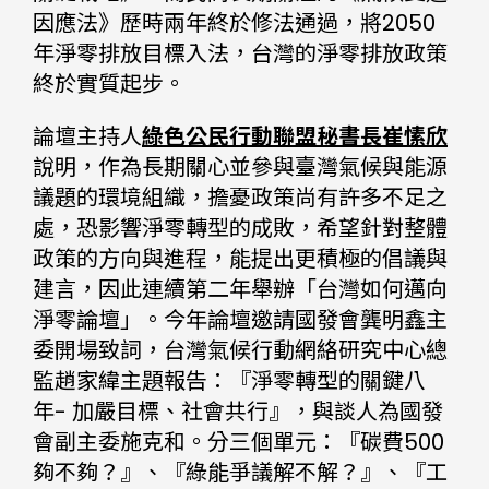
因應法》歷時兩年終於修法通過，將2050
年淨零排放目標入法，台灣的淨零排放政策
終於實質起步。
論壇主持人
綠色公民行動聯盟秘書長崔愫欣
說明，作為長期關心並參與臺灣氣候與能源
議題的環境組織，擔憂政策尚有許多不足之
處，恐影響淨零轉型的成敗，希望針對整體
政策的方向與進程，能提出更積極的倡議與
建言，因此連續第二年舉辦「台灣如何邁向
淨零論壇」。今年論壇邀請國發會龔明鑫主
委開場致詞，台灣氣候行動網絡研究中心總
監趙家緯主題報告：『淨零轉型的關鍵八
年- 加嚴目標、社會共行』，與談人為國發
會副主委施克和。分三個單元：『碳費500
夠不夠？』、『綠能爭議解不解？』、『工