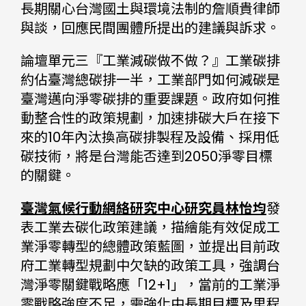
長期關心台灣國土與環境法制的詹順貴律師
與談，回應民間團體所提出的建議與訴求。
論壇單元三『工業減碳做不做？』工業碳排
約佔臺灣總碳排一半，工業部門如何減碳是
臺灣邁向淨零碳排的重要課題。政府如何推
動整合性的政策規劃，加速排碳大戶在接下
來的10年內汰換高碳排製程及設備、採用低
碳技術，將是台灣能否達到2050淨零目標
的關鍵。
臺灣氣候行動網絡研究中心研究員林怡均
發
表工業去碳化政策建議，描繪能有效促成工
業淨零轉型的總體政策藍圖，並提出目前政
府工業轉型規劃中欠缺的政策工具，強調台
灣淨零關鍵戰略應「12+1」，當前的工業淨
零戰略強度不足，需強化中長期目標及里程