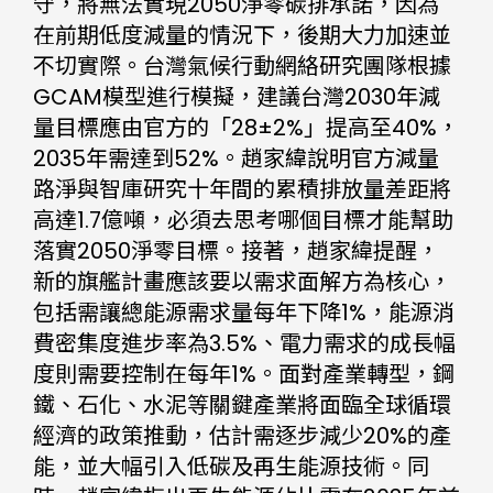
守，將無法實現2050淨零碳排承諾，因為
在前期低度減量的情況下，後期大力加速並
不切實際。台灣氣候行動網絡研究團隊根據
GCAM模型進行模擬，建議台灣2030年減
量目標應由官方的「28±2%」提高至40%，
2035年需達到52%。趙家緯說明官方減量
路淨與智庫研究十年間的累積排放量差距將
高達1.7億噸，必須去思考哪個目標才能幫助
落實2050淨零目標。接著，趙家緯提醒，
新的旗艦計畫應該要以需求面解方為核心，
包括需讓總能源需求量每年下降1%，能源消
費密集度進步率為3.5%、電力需求的成長幅
度則需要控制在每年1%。面對產業轉型，鋼
鐵、石化、水泥等關鍵產業將面臨全球循環
經濟的政策推動，估計需逐步減少20%的產
能，並大幅引入低碳及再生能源技術。同