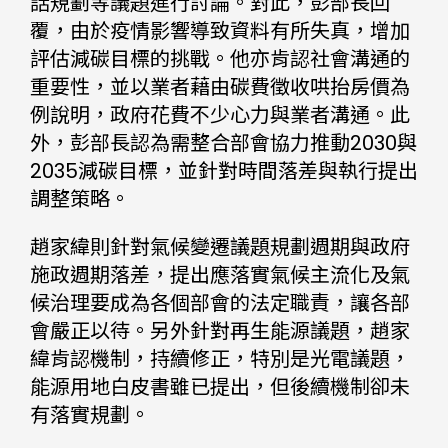
話規劃等議題進行討論。對此，彭部長回
覆，由於疫情影響導致資料有所失真，增加
評估減碳目標的挑戰。他亦肯認社會溝通的
重要性，並以業者藉由碳費徵收哄抬房價為
例說明，政府花費不少心力與業者溝通。此
外，彭部長認為需整合部會協力推動2030與
2035減碳目標，並針對時間落差與執行提出
調整策略。
趙家緯則針對氣候變遷議題規劃週期與政府
施政週期落差，提出應落實氣候主流化及氣
候治理要成為各個部會的法定職責，讓各部
會嚴正以待。另外針對再生能源議題，趙家
緯肯認機制，持續修正，特別是光電議題，
能源用地白皮書雖已提出，但後續機制卻未
有落實規劃。