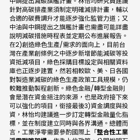
中鋼提出減碳旗艦計畫。林怡均研究員建議
針對高碳排產業須制定明確減排計畫，輔以
合適的碳費調升才能逐步強化監管力道；又
中油與中鋼提出之旗艦計畫也需盡可能詳盡
說明減碳措施時程表並定期公布進展報告。
在2)創造綠色生產/需求的面向上，目前台
灣在產業創條例之中逐步新增節能減碳等投
資抵減項目，綠色採購目標設定與相關資料
庫也正逐步建置，然若相較歐、美、日各國
對製造業減碳的綠色生產政策工具規模，仍
較難推動製程創新。綠色金融/轉型金融則
會是潛在資金挹注的來源，也是政府接下來
可以強化的項目，銜接最後3)資金調度與投
資，林怡均建議進一步訂定轉型金融量化指
標，並在制度建立同時與各界溝通。總體而
言，工業淨零需要參酌國際上「
整合性工業