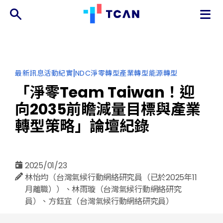
TCAN
台
灣
氣
分
|
最新訊息
活動紀實
NDC
淨零轉型
產業轉型
能源轉型
候
類
行
「淨零Team Taiwan！迎
動
向2035前瞻減量目標與產業
網
絡
轉型策略」論壇紀錄
2025/01/23
林怡均（台灣氣候行動網絡研究員（已於2025年11
月離職））、林雨璇（台灣氣候行動網絡研究
員）、方鈺宜（台灣氣候行動網絡研究員）