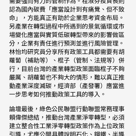
需要強而有力的管制作為。程淑芬投資長則
認為國內碳費「應當設計到有痛覺、但不致
命」，方能真正有助於企業思考資金布局。
另產業在轉型過程中所遇到的景氣循環或市
場變化應當與實質低碳轉型帶來的影響做區
分，企業有責任進行預測並進行風險管理。
林怡均研究員分享所有政策工具都需要有胡
蘿蔔（補助等）、棍子（管制、法規等）併
行，目前台灣的產業轉型政策面臨棍子不夠
嚴厲、胡蘿蔔也不夠大的情形，難以真正推
動產業深度減碳，經濟部（產發署）應當進
一步思考如何推動政策工具的導入。
論壇最後，綠色公民聯盟行動聯盟常務理事
賴偉傑總結，推動台灣產業淨零轉型，必須
建立整合性工業淨零轉型政策作為上位政策
引導，尤應公開具體說明石化、鋼鐵、半導