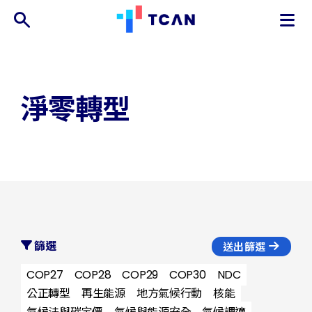
TCAN
台
灣
氣
淨零轉型
候
行
動
網
絡
篩選
送出篩選
COP27
COP28
COP29
COP30
NDC
公正轉型
再生能源
地方氣候行動
核能