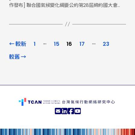
具選擇的推動仍有待加強。
作發布] 聯合國氣候變化綱要公約第28屆締約國大會
（COP28）將於11月30日至12月12日於阿拉伯聯合大公
國的杜拜舉行。為了讓更多關心此議題的民眾能在會議
前瞭解全球氣候行動的最新發展，媽媽氣候行動聯盟與
台灣氣候行動網絡研究中心（TCAN）共同合 […]
文
...
...
←
較新
1
15
16
17
23
章
較舊
→
分
頁