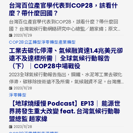
類
台灣百位產官學代表到COP28，該看什
等都是潛在能源弱勢。台灣能源貧窮研究尚待更多資
料，應在淨零轉型過程中兼顧能源正義，避免加劇不平
麼？帶什麼回國？
等。
台灣百位產官學代表到COP28，該看什麼？帶什麼回
國？ 台灣氣候行動網絡研究中心總監／趙家緯；原文於
11/30刊登於願景工程 距離2030年中期減碳目標，僅剩
2023/11/29
分
COP28
公正轉型
淨零轉型
產業轉型
不到2600天之際，聯合國氣候變化綱要公約第28次締約
類
工業去碳化停滯、氣候融資達1.4兆美元卻
方會議（COP28）即將展開，地點在人均排碳量名列全
遠不及達標所需｜ 全球氣候行動報告
球前十的油氣大國阿拉伯聯合大公國。 […]
（下）｜COP28中場戰役
2023全球氣候行動報告指出，鋼鐵、水泥等工業去碳化
停滯，碳移除技術遠不及所需，氣候融資不足。台灣應
借鏡此報告，針對各部門設定具體可追蹤的減碳指標，
2023/11/28
分
淨零轉型
並關注工業轉型中的公正轉型議題，包括對環境、社
類
【地球燒緩慢 Podcast】EP13｜ 能源世
區、勞工權益的影響，以確保淨零轉型順利進行。
界將發生重大改變 feat. 台灣氣候行動聯
盟總監 趙家緯
2023/11/28