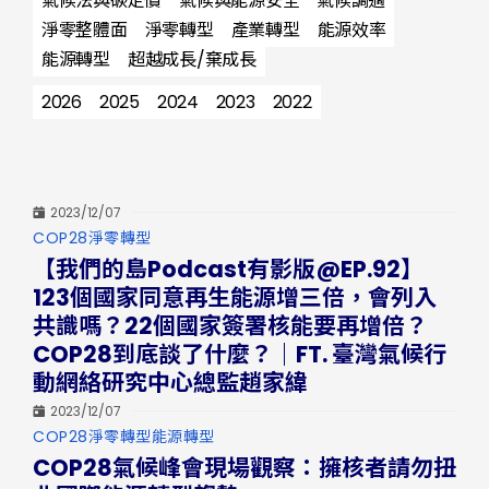
氣候法與碳定價
氣候與能源安全
氣候調適
淨零整體面
淨零轉型
產業轉型
能源效率
能源轉型
超越成長/棄成長
2026
2025
2024
2023
2022
2023/12/07
分
COP28
淨零轉型
類
【我們的島Podcast有影版@EP.92】
123個國家同意再生能源增三倍，會列入
共識嗎？22個國家簽署核能要再增倍？
COP28到底談了什麼？｜FT. 臺灣氣候行
動網絡研究中心總監趙家緯
2023/12/07
分
COP28
淨零轉型
能源轉型
類
COP28氣候峰會現場觀察：擁核者請勿扭