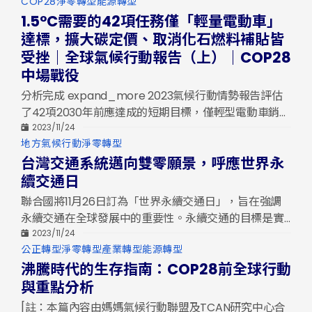
分
COP28
淨零轉型
能源轉型
類
1.5°C需要的42項任務僅「輕量電動車」
達標，擴大碳定價、取消化石燃料補貼皆
受挫｜全球氣候行動報告（上）｜COP28
中場戰役
分析完成 expand_more 2023氣候行動情勢報告評估
了42項2030年前應達成的短期目標，僅輕型電動車銷售
占比達標。再生能源發展迅速，但淘汰化石燃料發電進
2023/11/24
分
地方氣候行動
淨零轉型
展緩慢。運輸部門排放量持續上升，永續交通模式轉變
類
台灣交通系統邁向雙零願景，呼應世界永
緩慢，但電動車銷售成長可觀。報告顯示，全球氣候行
動需加速以達成1.5°C升溫目標。
續交通日
聯合國將11月26日訂為「世界永續交通日」，旨在強調
永續交通在全球發展中的重要性。永續交通的目標是實
現零死亡願景（Vision Zero）與淨零排放（Net
2023/11/24
分
公正轉型
淨零轉型
產業轉型
能源轉型
Zero）。台灣在交通安全方面，死亡人數居高不下，政
類
沸騰時代的生存指南：COP28前全球行動
府已提出相關政策綱領及改善計畫。在運輸淨零排放方
面，台灣已設定2040年新售汽機車100%電動化的目
與重點分析
標，並提前達成部分目標。然而，人行道建設及其他運
[註：本篇內容由媽媽氣候行動聯盟及TCAN研究中心合