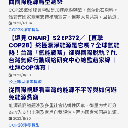
曲國際能源轉型趨勢
COP28氣候峰會重點是加速能源轉型，淘汰化石燃料。
儘管有國家簽署支持核能宣言，但非大會共識，且論述
依據過時資訊。國際間投資仍以再生能源為主，核能成
2023/12/04
分
COP28
淨零轉型
本高且具爭議。台灣應聚焦再生能源發展，加速減碳，
類
【遠見 ONAIR】S2 EP372／【直擊
而非誤信擁核論述。
COP28】終極潔淨能源是它嗎？全球氫能
熱！台灣「氫能戰略」卻與國際脫軌？ft.
台灣氣候行動網絡研究中心總監趙家緯 ︱
杜拜COP傳真︱
2023/11/30
分
公正轉型
淨零轉型
類
從國際視野看臺灣的能源不平等與如何避
免能源貧窮
能源貧窮議題涉及多重社會結構性因素，衡量方式可分
為收入支出比例及家戶自我評估。西方國家常因高能源
成本及房屋隔熱性差導致能源貧窮。在台灣，弱勢家庭
2023/11/30
分
COP28
淨零轉型
能源支出占可支配收入比例高，租屋族、長者、失業者